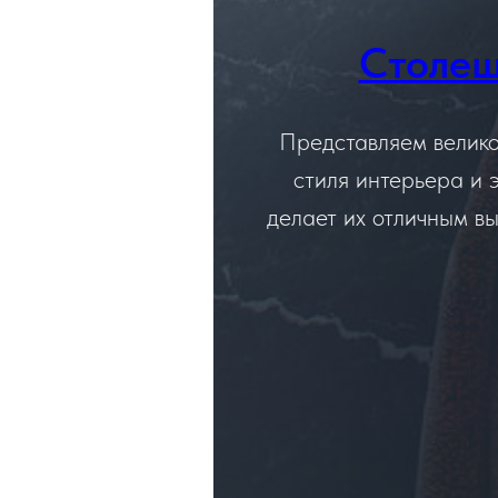
Столеш
Представляем велико
стиля интерьера и э
делает их отличным в