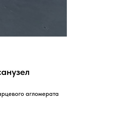
санузел
варцевого агломерата